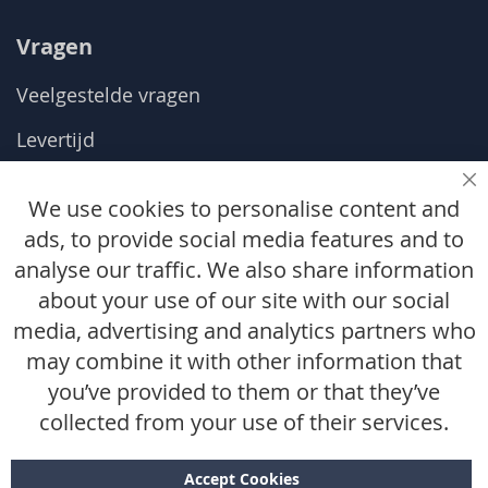
Vragen
Veelgestelde vragen
Levertijd
Ruilen & retourneren
Sl
We use cookies to personalise content and
Maattabel
ads, to provide social media features and to
analyse our traffic. We also share information
De kleine letters
about your use of our site with our social
media, advertising and analytics partners who
Algemene voorwaarden
may combine it with other information that
Privacy statement
you’ve provided to them or that they’ve
Disclaimer
collected from your use of their services.
Accept Cookies