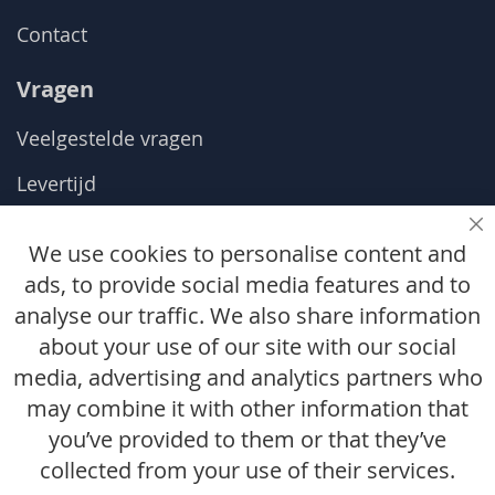
Contact
Vragen
Veelgestelde vragen
Levertijd
Ruilen & retourneren
Sl
We use cookies to personalise content and
Maattabel
ads, to provide social media features and to
analyse our traffic. We also share information
De kleine letters
about your use of our site with our social
media, advertising and analytics partners who
Algemene voorwaarden
may combine it with other information that
Privacy statement
you’ve provided to them or that they’ve
Disclaimer
collected from your use of their services.